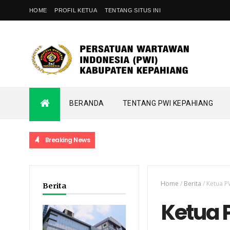
HOME
PROFIL KETUA
TENTANG SITUS INI
BERANDA
TENTANG PWI KEPAHIANG
Breaking News
Home
/
Berita
/
Ketua P
Berita
Ketua 