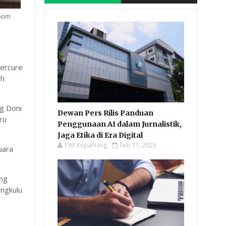
room
Mercure
ah
g Doni
Dewan Pers Rilis Panduan
ru
Penggunaan AI dalam Jurnalistik,
Jaga Etika di Era Digital
PWI Kepahiang
Feb 11, 2025
uara
ang
engkulu