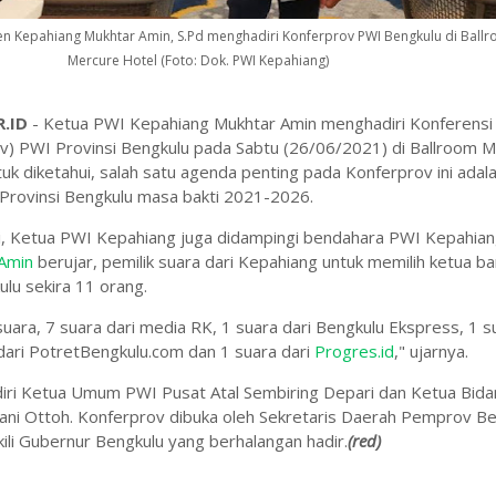
n Kepahiang Mukhtar Amin, S.Pd menghadiri Konferprov PWI Bengkulu di Ball
Mercure Hotel (Foto: Dok. PWI Kepahiang)
.ID
- Ketua PWI Kepahiang Mukhtar Amin menghadiri Konferensi
ov) PWI Provinsi Bengkulu pada Sabtu (26/06/2021) di Ballroom 
uk diketahui, salah satu agenda penting pada Konferprov ini adal
Provinsi Bengkulu masa bakti 2021-2026.
i, Ketua PWI Kepahiang juga didampingi bendahara PWI Kepahian
Amin
berujar, pemilik suara dari Kepahiang untuk memilih ketua ba
lu sekira 11 orang.
 suara, 7 suara dari media RK, 1 suara dari Bengkulu Ekspress, 1 s
 dari PotretBengkulu.com dan 1 suara dari
Progres.id
," ujarnya.
adiri Ketua Umum PWI Pusat Atal Sembiring Depari dan Ketua Bid
 Gani Ottoh. Konferprov dibuka oleh Sekretaris Daerah Pemprov B
li Gubernur Bengkulu yang berhalangan hadir.
(red)