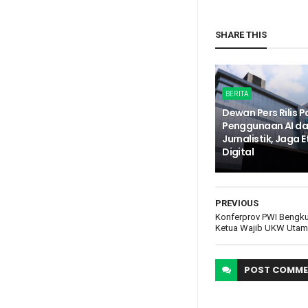
SHARE THIS
BERITA
Dewan Pers Rilis 
Penggunaan AI d
Jurnalistik, Jaga Et
Digital
PREVIOUS
Konferprov PWI Bengkul
Ketua Wajib UKW Uta
POST
COMME