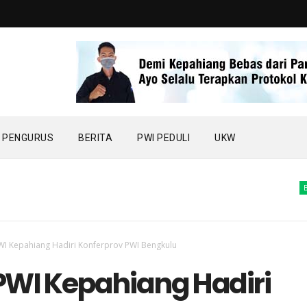
PENGURUS
BERITA
PWI PEDULI
UKW
BERITA
WI Kepahiang Hadiri Konferprov PWI Bengkulu
PWI Kepahiang Hadiri