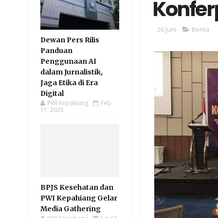
Konfer
26 Juni
Berita
Dewan Pers Rilis
Panduan
Penggunaan AI
dalam Jurnalistik,
Jaga Etika di Era
Digital
PWI Kepahiang
Feb
11, 2025
BPJS Kesehatan dan
PWI Kepahiang Gelar
Media Gathering