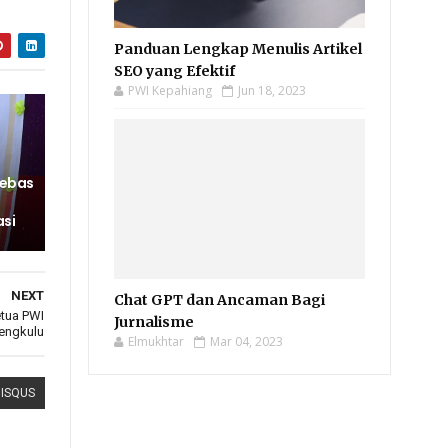
Panduan Lengkap Menulis Artikel
SEO yang Efektif
PWI Kepahiang
Jun 18, 2023
Bebas
asi
NEXT
Chat GPT dan Ancaman Bagi
etua PWI
Jurnalisme
Bengkulu
Elmukhtar
Mar 04, 2023
DISQUS