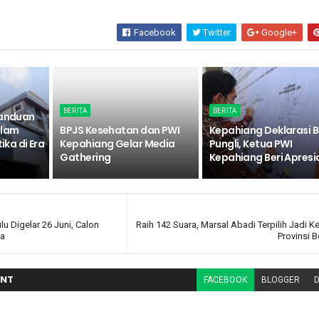
Facebook
Twitter
Google+
BERITA
BERITA
Panduan
alam
BPJS Kesehatan dan PWI
Kepahiang Deklarasi 
ika di Era
Kepahiang Gelar Media
Pungli, Ketua PWI
Gathering
Kepahiang Beri Apresi
u Digelar 26 Juni, Calon
Raih 142 Suara, Marsal Abadi Terpilih Jadi K
ma
Provinsi 
NT
FACEBOOK
BLOGGER