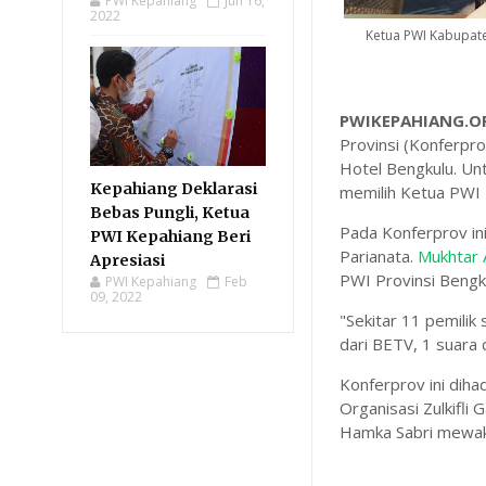
PWI Kepahiang
Jun 16,
2022
Ketua PWI Kabupate
PWIKEPAHIANG.OR
Provinsi (Konferpr
Hotel Bengkulu. Unt
Kepahiang Deklarasi
memilih Ketua PWI 
Bebas Pungli, Ketua
Pada Konferprov in
PWI Kepahiang Beri
Parianata.
Mukhtar 
Apresiasi
PWI Provinsi Bengku
PWI Kepahiang
Feb
09, 2022
"Sekitar 11 pemilik
dari BETV, 1 suara
Konferprov ini dih
Organisasi Zulkifli
Hamka Sabri mewaki