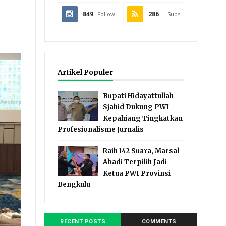
849
Follow
286
Subs
Artikel Populer
Bupati Hidayattullah
Sjahid Dukung PWI
Kepahiang Tingkatkan
Profesionalisme Jurnalis
Raih 142 Suara, Marsal
Abadi Terpilih Jadi
Ketua PWI Provinsi
Bengkulu
RECENT POSTS
COMMENTS